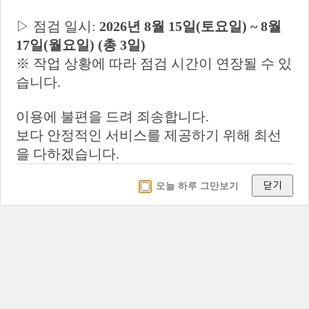
▷ 점검 일시:
2026년 8월 15일(토요일) ~ 8월
신빙도조사사업 공지사항
17일(월요일) (총 3일)
※ 작업 상황에 따라 점검 시간이 연장될 수 있
신빙도조사사업 검체 발송 및 평가 운영 방
침 안내
습니다.
[신규기관 등록신청 가이드]
[2018-134] 대한임상검사정도관리협회 참
가기관 등록 시 검체검사 질가산율 적용시
이용에 불편을 드려 죄송합니다.
점 안내 (03.02수정)
보다 안정적인 서비스를 제공하기 위해 최선
을 다하겠습니다.
오늘 하루 그만보기
닫기